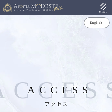
MENU
English
A
C
C
E
S
ACCESS
アクセス