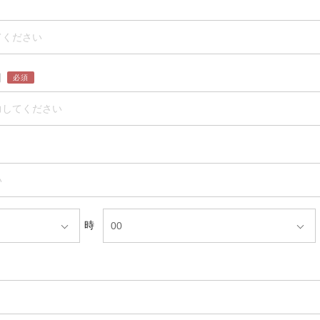
用
必須
時