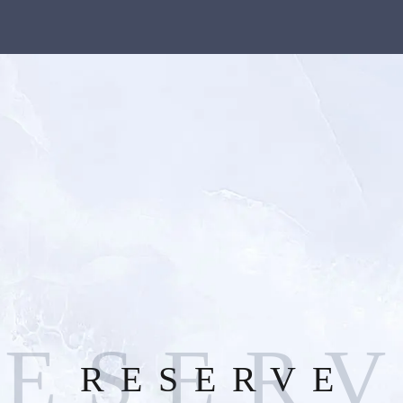
R
E
S
E
R
RESERVE