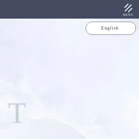
MENU
English
C
T