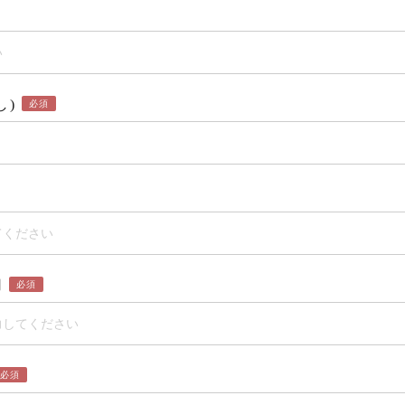
し)
必須
用
必須
必須