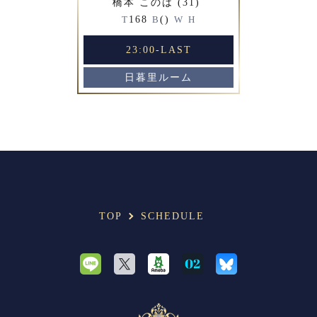
橋本 このは (31)
168
()
T
B
W
H
23:00-LAST
日暮里ルーム
TOP
SCHEDULE