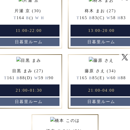
片瀬 京 (30)
柊木 まお (27)
164
()
165
83(C)
58
83
T
B
W
H
T
B
W
H
11:00-22:00
13:00-20:00
日暮里ルーム
日暮里ルーム
目黒 まみ (27)
藤原 さえ (34)
161
88(D)
59
90
165
85(E)
60
88
T
B
W
H
T
B
W
H
21:00-01:30
21:00-04:00
日暮里ルーム
日暮里ルーム