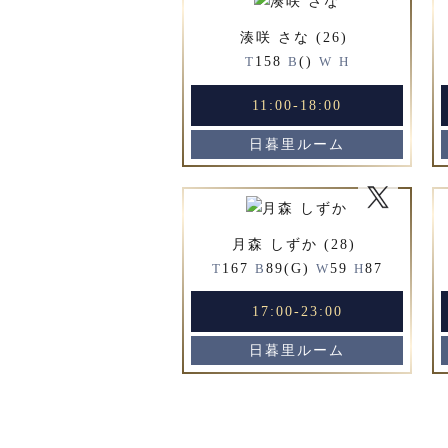
湊咲 さな (26)
158
()
T
B
W
H
11:00-18:00
日暮里ルーム
月森 しずか (28)
167
89(G)
59
87
T
B
W
H
17:00-23:00
日暮里ルーム