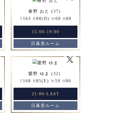
春野 おと (37)
163
88(D)
60
88
T
B
W
H
15:00-19:00
日暮里ルーム
愛野 ゆま (32)
168
85(E)
59
80
T
B
W
H
21:00-LAST
日暮里ルーム