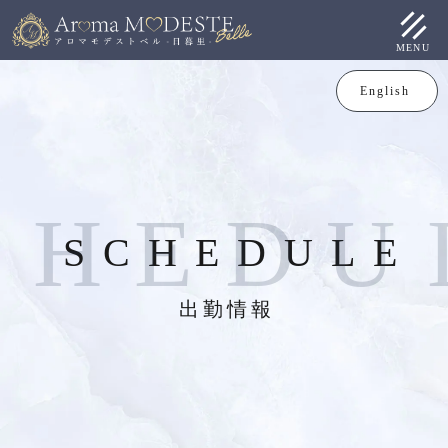
MENU
English
C
H
E
D
U
SCHEDULE
出勤情報